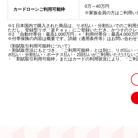
0万～40万円
カードローンご利用可能枠
※家族会員の方はご利用い
※1 日本国内で購入された商品は、リボ払い・分割払いでのご利用
ただし、登録型リボ「楽Ｐａｙ」にご登録いただき、かつそのクレ
※2 「自動付帯分：最高1,000万円」+「利用付帯分：最高4,000
※付帯保険の内容は概要です。詳細（適用条件等）はお問い合わせ
《割賦取引利用可能枠について》
・割賦販売法にもとづき、「ご利用可能枠」とは別に、リボ払い・
ボ払い・分割払い・ボーナス払い・2回払いがご利用いただけない
・「割賦取引利用可能枠」またはカードの利用状況により、「ご利