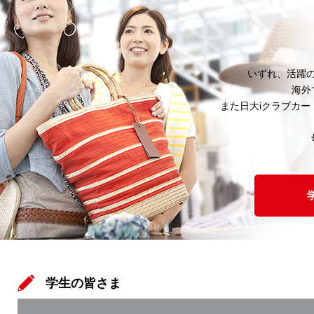
いずれ、活躍
海外
また日大iクラブカ
学生の皆さま