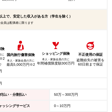
歳以上で、安定した収入がある方（学生を除く）
族会員は配偶者に限ります
保険
ショッピング保険
不正使用の保証
国内旅行傷害保険
方に
※2
本人・家族会員の方に
盗難紛失の被害を
本人・家族会員の方に
年間補償限度額300万円
60日前まで保証
最高5,000万円※2
で
円
円
ボ払い・分割払い
50万～300万円
ャッシングサービス
0～10万円