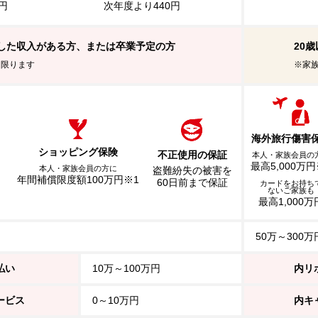
0円
次年度より440円
定した収入がある方、または卒業予定の方
20
に限ります
※家
海外旅行傷害
ショッピング保険
不正使用の保証
本人・家族会員の
最高5,000万円
本人・家族会員の方に
盗難紛失の被害を
年間補償限度額100万円※1
60日前まで保証
）
カードをお持ち
ないご家族も
最高1,000万
50万～300万
払い
10万～100万円
内リ
ービス
0～10万円
内キ