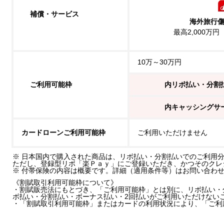
補償・サービス
海外旅行
最高2,000万
10万～30万円
ご利用可能枠
内リボ払い・分割
内キャッシングサ
カードローンご利用可能枠
ご利用いただけません
※ 日本国内で購入された商品は、リボ払い・分割払いでのご利用
ただし、登録型リボ「楽Ｐａｙ」にご登録いただき、かつそのクレ
※ 付帯保険の内容は概要です。詳細（適用条件等）はお問い合わ
《割賦取引利用可能枠について》
・割賦販売法にもとづき、「ご利用可能枠」とは別に、リボ払い・
ボ払い・分割払い・ボーナス払い・2回払いがご利用いただけない
・「割賦取引利用可能枠」またはカードの利用状況により、「ご利